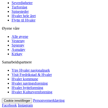
Severdigheter
Turforslag
Spisesteder
Hvaler hele året
Flytte til Hvaler
Øyene våre
Alle øyene
Vesterøy
Spjærøy
Asmaløy
Kirkøy
Samarbeidspartnere
Ytre Hvaler nasjonalpark
Visit Fredrikstad & Hvaler
Hvaler kommune
Hvaler næringsforening
Hvaler hytteforening
Hvaler Kulturvernforening
Personvernerklæring
Cookie innstillinger
Facebook
Instagram