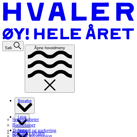
Søk
Åpne hovedmeny
Besøke
Leve
Severdigheter
Badeplasser
Transport og parkering
Natur
Bo midt i idyllen
Praktisk informasjon