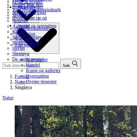
Flytte til Hvaler
Hvaler hele året
Hytte på Hvaler
Aktiviteter
Ytre Hvaler nasjonalpark
Meningsfull fritid
Vesterøy
Hvaler - før og nå
Spjærøy
Asmaløy
Handel og overnatting
Aktivitetskalender
Kirkøy
Turforslag
Søndre Sandøy
Vær aktiv
Nordre Sandøy
Lån og lei
Herføl
Singløya
De andre øyene
Spisesteder
Handel
Søk
Kunst og gallerier
Overnatting
Forside
Øvrige tjenester
Natur
Singløya
Natur