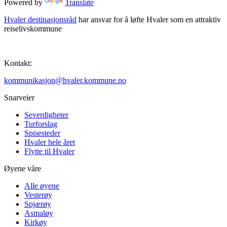
Powered by
Translate
Hvaler destinasjonsråd
har ansvar for å løfte Hvaler som en attraktiv
reiselivskommune
Kontakt:
kommunikasjon@hvaler.kommune.no
Snarveier
Severdigheter
Turforslag
Spisesteder
Hvaler hele året
Flytte til Hvaler
Øyene våre
Alle øyene
Vesterøy
Spjærøy
Asmaløy
Kirkøy