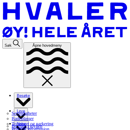
Søk
Åpne hovedmeny
Besøke
Leve
Severdigheter
Badeplasser
Transport og parkering
Natur
Bo midt i idyllen
Praktisk informasjon