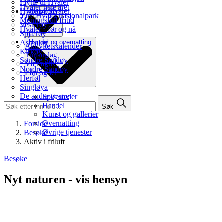
Flytte til Hvaler
Hvaler hele året
Hytte på Hvaler
Aktiviteter
Ytre Hvaler nasjonalpark
Meningsfull fritid
Vesterøy
Hvaler - før og nå
Spjærøy
Asmaløy
Handel og overnatting
Aktivitetskalender
Kirkøy
Turforslag
Søndre Sandøy
Vær aktiv
Nordre Sandøy
Lån og lei
Herføl
Singløya
De andre øyene
Spisesteder
Handel
Søk
Kunst og gallerier
Overnatting
Forside
Øvrige tjenester
Besøke
Aktiv i friluft
Besøke
Nyt naturen - vis hensyn