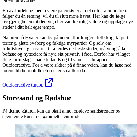
Noen turfavoritter
En av fordelene med å være på en øy er at det er lett å finne frem –
følger du én retning, vil du til slutt møte havet. Her kan du følge
nysgjerrigheten dit den vil, eller vandre rolig videre og oppdage nye
steder i ditt helt eget tempo.
Naturen på Hvaler kan by på noen utfordringer: Tett skog, kupert
terreng, glatte svaberg og fuktige myrpartier. Og selv om
friluftsloven gir oss rett til å ferdes de fleste steder, må vi også la
bofaste og hytteeiere få nyte sitt privatliv i fred. Derfor har vi laget
flere turforslag – både til lands og til vanns – i turappen
Outdooractive. For å være sikker på å finne veien, kan du laste ned
turene til din mobiltelefon eller smartklokke.
Outdooractive turapp
Storesand og Rødshue
På denne gåturen kan du blant annet oppleve sandstrender og
spennende kunst i et gammelt steinbrudd