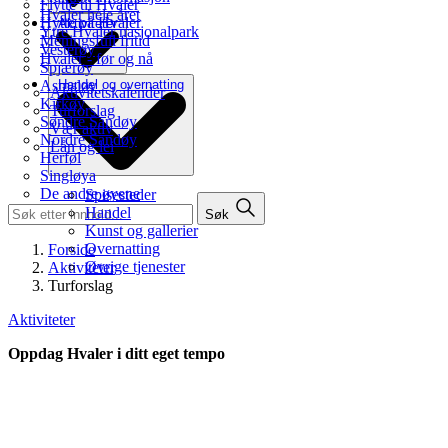
Flytte til Hvaler
Hvaler hele året
Hytte på Hvaler
Aktiviteter
Ytre Hvaler nasjonalpark
Meningsfull fritid
Vesterøy
Hvaler - før og nå
Spjærøy
Asmaløy
Handel og overnatting
Aktivitetskalender
Kirkøy
Turforslag
Søndre Sandøy
Vær aktiv
Nordre Sandøy
Lån og lei
Herføl
Singløya
De andre øyene
Spisesteder
Handel
Søk
Kunst og gallerier
Overnatting
Forside
Øvrige tjenester
Aktiviteter
Turforslag
Aktiviteter
Oppdag Hvaler i ditt eget tempo