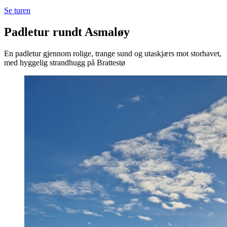
Se turen
Padletur rundt Asmaløy
En padletur gjennom rolige, trange sund og utaskjærs mot storhavet,
med hyggelig strandhugg på Brattestø