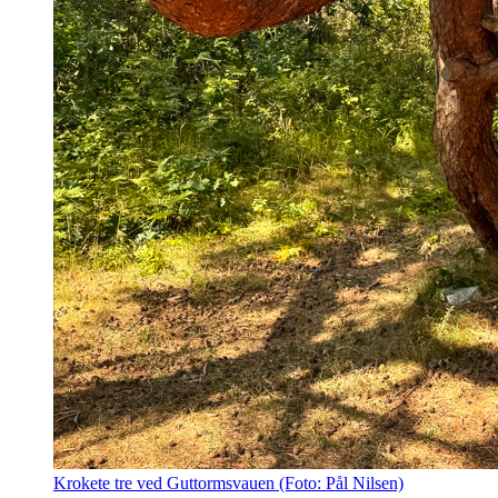
Krokete tre ved Guttormsvauen (Foto: Pål Nilsen)