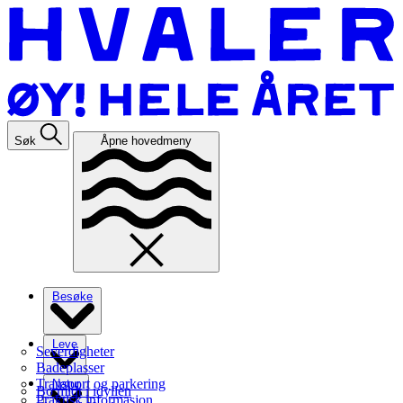
Søk
Åpne hovedmeny
Besøke
Leve
Severdigheter
Badeplasser
Transport og parkering
Natur
Bo midt i idyllen
Praktisk informasjon