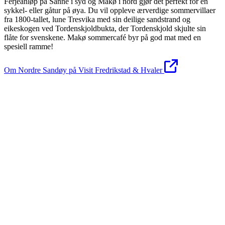
Ferjeanløp på Sanne i syd og Makø i nord gjør det perfekt for en
sykkel- eller gåtur på øya. Du vil oppleve ærverdige sommervillaer
fra 1800-tallet, lune Tresvika med sin deilige sandstrand og
eikeskogen ved Tordenskjoldbukta, der Tordenskjold skjulte sin
flåte for svenskene. Makø sommercafé byr på god mat med en
spesiell ramme!
Om Nordre Sandøy på Visit Fredrikstad & Hvaler