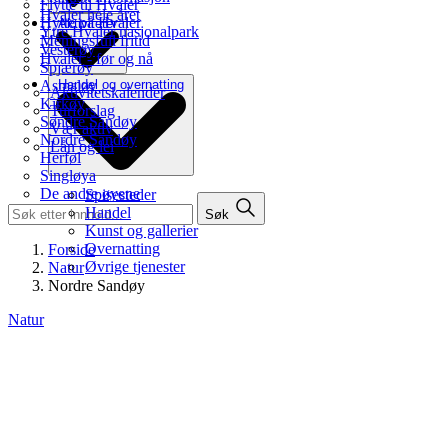
Flytte til Hvaler
Hvaler hele året
Hytte på Hvaler
Aktiviteter
Ytre Hvaler nasjonalpark
Meningsfull fritid
Vesterøy
Hvaler - før og nå
Spjærøy
Asmaløy
Handel og overnatting
Aktivitetskalender
Kirkøy
Turforslag
Søndre Sandøy
Vær aktiv
Nordre Sandøy
Lån og lei
Herføl
Singløya
De andre øyene
Spisesteder
Handel
Søk
Kunst og gallerier
Overnatting
Forside
Øvrige tjenester
Natur
Nordre Sandøy
Natur