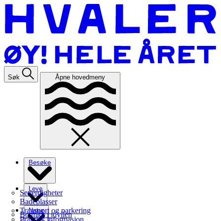
Søk
Åpne hovedmeny
Besøke
Leve
Severdigheter
Badeplasser
Transport og parkering
Natur
Bo midt i idyllen
Praktisk informasjon