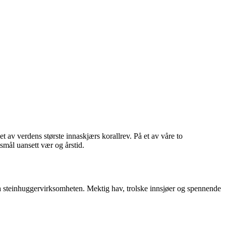
 av verdens største innaskjærs korallrev. På et av våre to
mål uansett vær og årstid.
 fra steinhuggervirksomheten. Mektig hav, trolske innsjøer og spennende