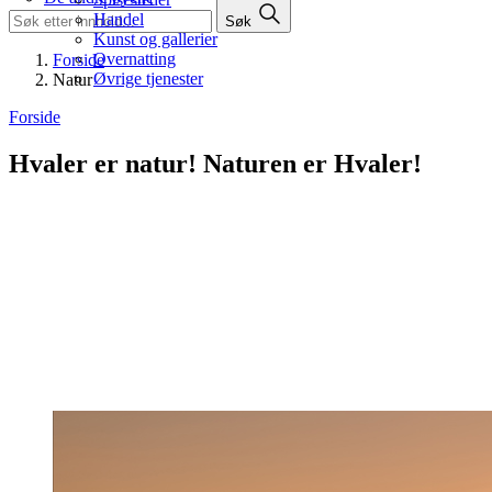
Handel
Søk
Kunst og gallerier
Overnatting
Forside
Øvrige tjenester
Natur
Forside
Hvaler er natur!
Naturen er Hvaler!