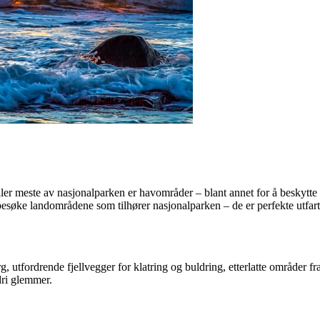
er meste av nasjonalparken er havområder – blant annet for å beskytte et
søke landområdene som tilhører nasjonalparken – de er perfekte utfarts
rg, utfordrende fjellvegger for klatring og buldring, etterlatte områder
dri glemmer.