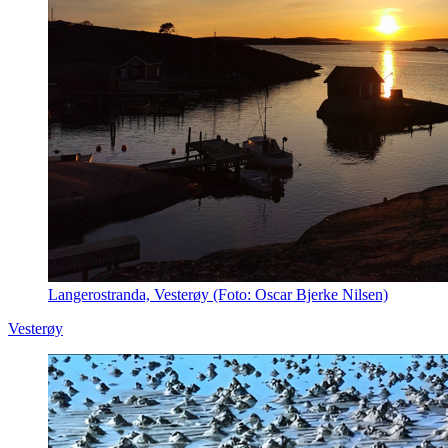
Langerostranda, Vesterøy (Foto: Oscar Bjerke Nilsen)
Vesterøy