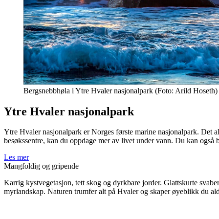
Bergsnebbhøla i Ytre Hvaler nasjonalpark (Foto: Arild Hoseth)
Ytre Hvaler nasjonalpark
Ytre Hvaler nasjonalpark er Norges første marine nasjonalpark. Det all
besøkssentre, kan du oppdage mer av livet under vann. Du kan også be
Les mer
Mangfoldig og gripende
Karrig kystvegetasjon, tett skog og dyrkbare jorder. Glattskurte svabe
myrlandskap. Naturen trumfer alt på Hvaler og skaper øyeblikk du al