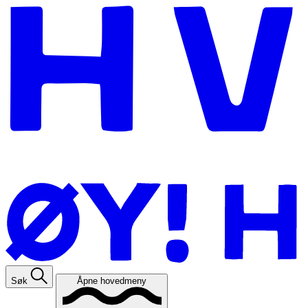
Søk
Åpne hovedmeny