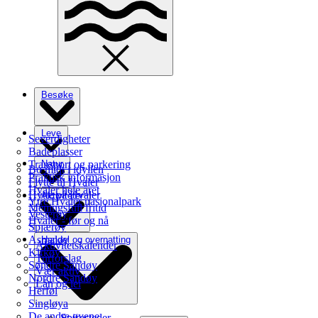
Besøke
Leve
Severdigheter
Badeplasser
Transport og parkering
Natur
Bo midt i idyllen
Praktisk informasjon
Flytte til Hvaler
Hvaler hele året
Hytte på Hvaler
Aktiviteter
Ytre Hvaler nasjonalpark
Meningsfull fritid
Vesterøy
Hvaler - før og nå
Spjærøy
Asmaløy
Handel og overnatting
Aktivitetskalender
Kirkøy
Turforslag
Søndre Sandøy
Vær aktiv
Nordre Sandøy
Lån og lei
Herføl
Singløya
De andre øyene
Spisesteder