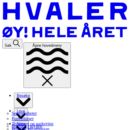
Søk
Åpne hovedmeny
Besøke
Leve
Severdigheter
Badeplasser
Transport og parkering
Natur
Bo midt i idyllen
Praktisk informasjon