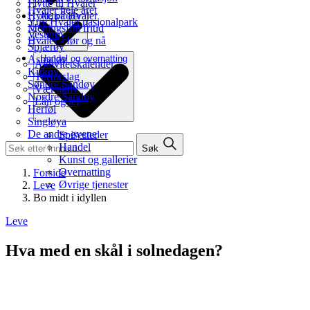
Flytte til Hvaler
Hvaler hele året
Hytte på Hvaler
Aktiviteter
Ytre Hvaler nasjonalpark
Meningsfull fritid
Vesterøy
Hvaler - før og nå
Spjærøy
Asmaløy
Handel og overnatting
Aktivitetskalender
Kirkøy
Turforslag
Søndre Sandøy
Vær aktiv
Nordre Sandøy
Lån og lei
Herføl
Singløya
De andre øyene
Spisesteder
Handel
Søk
Kunst og gallerier
Overnatting
Forside
Øvrige tjenester
Leve
Bo midt i idyllen
Leve
Hva med en skål i solnedagen?