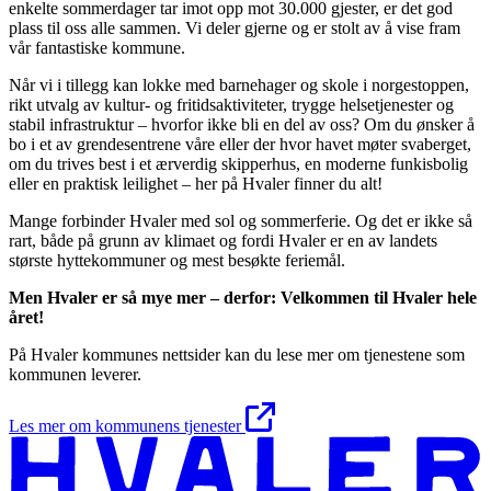
enkelte sommerdager tar imot opp mot 30.000 gjester, er det god
plass til oss alle sammen. Vi deler gjerne og er stolt av å vise fram
vår fantastiske kommune.
Når vi i tillegg kan lokke med barnehager og skole i norgestoppen,
rikt utvalg av kultur- og fritidsaktiviteter, trygge helsetjenester og
stabil infrastruktur – hvorfor ikke bli en del av oss? Om du ønsker å
bo i et av grendesentrene våre eller der hvor havet møter svaberget,
om du trives best i et ærverdig skipperhus, en moderne funkisbolig
eller en praktisk leilighet – her på Hvaler finner du alt!
Mange forbinder Hvaler med sol og sommerferie. Og det er ikke så
rart, både på grunn av klimaet og fordi Hvaler er en av landets
største hyttekommuner og mest besøkte feriemål.
Men Hvaler er så mye mer – derfor: Velkommen til Hvaler hele
året!
På Hvaler kommunes nettsider kan du lese mer om tjenestene som
kommunen leverer.
Les mer om kommunens tjenester