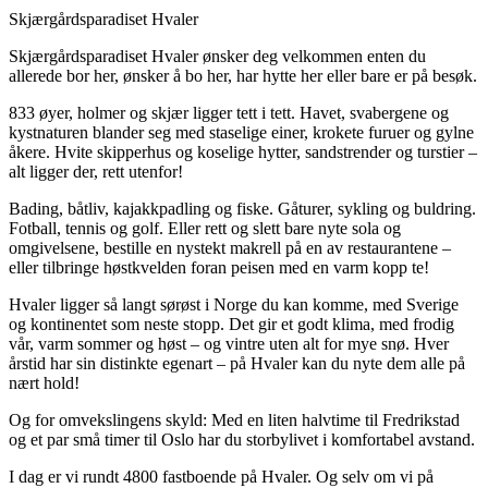
Skjærgårdsparadiset Hvaler
Skjærgårdsparadiset Hvaler ønsker deg velkommen enten du
allerede bor her, ønsker å bo her, har hytte her eller bare er på besøk.
833 øyer, holmer og skjær ligger tett i tett. Havet, svabergene og
kystnaturen blander seg med staselige einer, krokete furuer og gylne
åkere. Hvite skipperhus og koselige hytter, sandstrender og turstier –
alt ligger der, rett utenfor!
Bading, båtliv, kajakkpadling og fiske. Gåturer, sykling og buldring.
Fotball, tennis og golf. Eller rett og slett bare nyte sola og
omgivelsene, bestille en nystekt makrell på en av restaurantene –
eller tilbringe høstkvelden foran peisen med en varm kopp te!
Hvaler ligger så langt sørøst i Norge du kan komme, med Sverige
og kontinentet som neste stopp. Det gir et godt klima, med frodig
vår, varm sommer og høst – og vintre uten alt for mye snø. Hver
årstid har sin distinkte egenart – på Hvaler kan du nyte dem alle på
nært hold!
Og for omvekslingens skyld: Med en liten halvtime til Fredrikstad
og et par små timer til Oslo har du storbylivet i komfortabel avstand.
I dag er vi rundt 4800 fastboende på Hvaler. Og selv om vi på